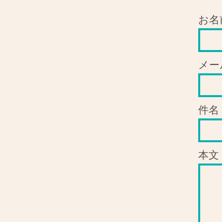
お名
メー
件名
本文