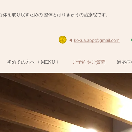
的な体を取り戻すための 整体とはりきゅうの治療院です。
◀︎ ​
kokua.appt@gmail.com
初めての方へ〈 MENU 〉
ご予約やご質問
適応症