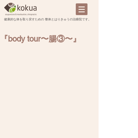
​健康的な体を取り戻すための 整体とはりきゅうの治療院です。
『body tour〜腸③〜』