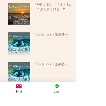
『炎症』起こしてますね…
ってよく言うけど…⁉️
『body tour〜血液③〜』
『body tour〜血液②〜』
Email
Line
​月別の記事