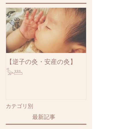
【逆子の灸・安産の灸】
𓅭𓅹
​カテゴリ別
最新記事