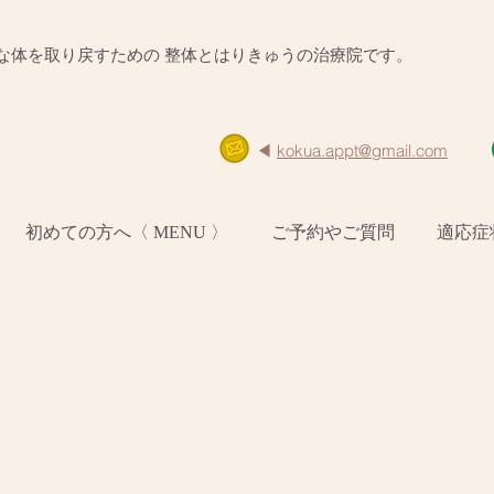
的な体を取り戻すための 整体とはりきゅうの治療院です。
◀︎ ​
kokua.appt@gmail.com
初めての方へ〈 MENU 〉
ご予約やご質問
適応症
』