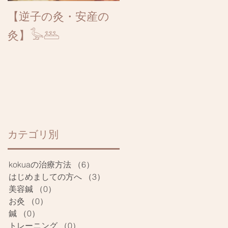
【逆子の灸・安産の
灸】𓅭𓅹
​カテゴリ別
kokuaの治療方法
（6）
6件の記事
はじめましての方へ
（3）
3件の記事
美容鍼
（0）
0件の記事
お灸
（0）
0件の記事
鍼
（0）
0件の記事
トレーニング
（0）
0件の記事