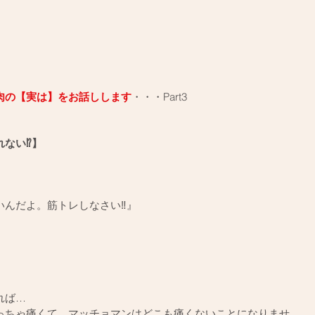
肉の【実は】をお話しします
・・・Part3
ない⁉️】
んだよ。筋トレしなさい‼️』
れば…
っちゃ痛くて、マッチョマンはどこも痛くないことになりませ