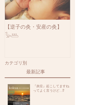
【逆子の灸・安産の灸】
𓅭𓅹
​カテゴリ別
最新記事
『炎症』起こしてますね…
ってよく言うけど…⁉️